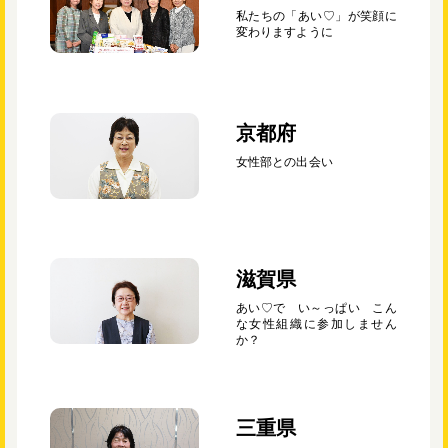
私たちの「あい♡」が笑顔に
変わりますように
京都府
女性部との出会い
滋賀県
あい♡で い～っぱい こん
な女性組織に参加しません
か？
三重県