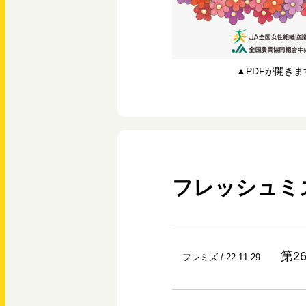
▲PDFが開きま
フレッシュミ
第2
フレミズ / 22.11.29