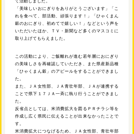
て活動しました。
「美味しいおにぎりをありがとうございます」「こ
れを食べて、部活動、頑張ります！」「ひゃくまん
穀のおにぎり、初めてで嬉しい！」などという声を
いただいたほか、ＴＶ・新聞など多くのマスコミに
取り上げてもらえました。
この活動により、ご飯離れが進む若年層におにぎり
の美味しさを再確認していただき、また県産新品種
「ひゃくまん穀」のアピールをすることができまし
た。
また、ＪＡ女性部、ＪＡ青壮年部、ＪＡが連携する
ことで県下１７ＪＡ一斉に執り行うことができまし
た。
反省点としては、米消費拡大を図るＰＲチラシ等を
作成し広く県民に伝えることが出来なかったことで
す。
米消費拡大につなげるため、ＪＡ女性部、青壮年部