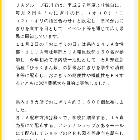
ＪＡグループ石川では、平成２７年度より独自に、
毎月２日を「おにぎりの日」（オ（０）・ニ
（２）・ギリの語呂合わせ）と設定し、県民がおに
ぎりを食する日として、イベント等を通じて広く県
民に周知しています。
１１月２日の「おにぎりの日」は県内１４ＪＡ女性
部・１１ＪＡ青壮年部とＪＡ職員総勢１５０名が参
加し、今年初めて県内統一活動として、石川県産新
品種「ひゃくまん穀」の新米おにぎりを学生や消費
者等に配布し、おにぎりの簡便性や機能性をＰＲす
るとともに米消費拡大を目的に実施しました。
県内１８カ所でおにぎりを約３，６００個配布しま
した。
各ＪＡ配布方法は様々で、学校に贈呈する、ＪＡ直
売所にて配布する、アンテナショップがあるモール
にて配布してショップのＰＲも図る等趣向を凝らし