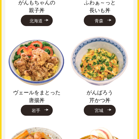
がんもちゃんの
ふわぁ～っと
親子丼
長いも丼
北海道
青森
ヴェールをまとった
がんばろう
唐揚丼
芹かつ丼
岩手
宮城