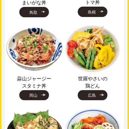
トマ丼
まいがな丼
島根
鳥取
蒜山ジャージー
世羅やさいの
スタミナ丼
鶏どん
岡山
広島