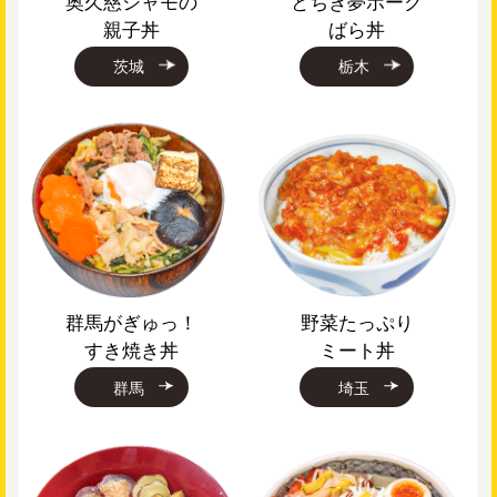
奥久慈シャモの
とちぎ夢ポーク
親子丼
ばら丼
茨城
栃木
群馬がぎゅっ！
野菜たっぷり
すき焼き丼
ミート丼
群馬
埼玉