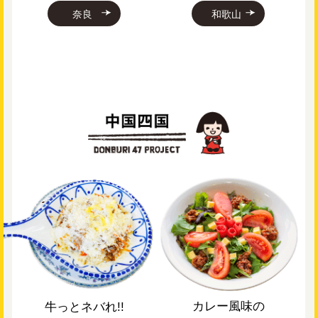
奈良
和歌山
カレー風味の
牛っとネバれ!!