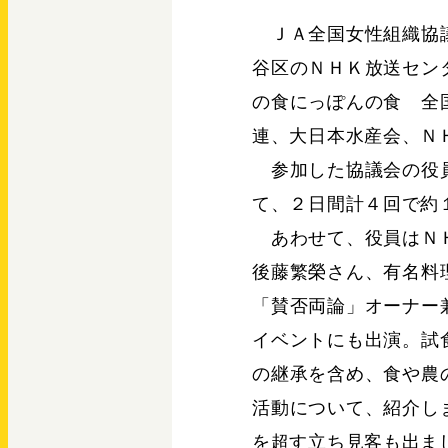
ＪＡ全国女性組織協議
谷区のＮＨＫ放送セン
の食にっぽんの食 全
連、大日本水産会、Ｎ
参加した協議会の役員
て、２日間計４回で約
あわせて、役員はＮＨ
後藤繁榮さん、有名料
「賛否両論」オーナー
イベントにも出演。試
の継承を含め、食や農
活動について、紹介し
を超す立ち見客も出ま