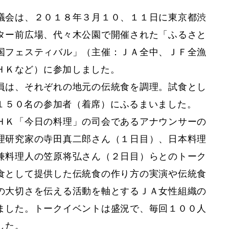
会は、２０１８年３月１０、１１日に東京都渋
ター前広場、代々木公園で開催された「ふるさと
国フェスティバル」（主催：ＪＡ全中、ＪＦ全漁
ＨＫなど）に参加しました。
は、それぞれの地元の伝統食を調理。試食とし
１５０名の参加者（着席）にふるまいました。
Ｋ「今日の料理」の司会であるアナウンサーの
理研究家の寺田真二郎さん（１日目）、日本料理
兼料理人の笠原将弘さん（２日目）らとのトーク
食として提供した伝統食の作り方の実演や伝統食
の大切さを伝える活動を軸とするＪＡ女性組織の
ました。トークイベントは盛況で、毎回１００人
した。