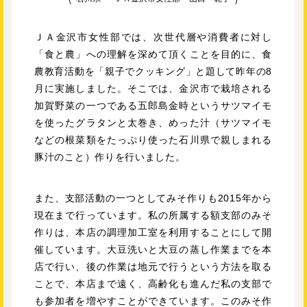
ＪＡ金沢市女性部では、次世代層や消費者に対し
「食と農」への理解を深めて頂くことを目的に、食
農教育活動を「親子でクッキング」と題して昨年の8
月に実施しました。そこでは、金沢市で栽培される
加賀野菜の一つである五郎島金時というサツマイモ
を使ったグラタンと太巻き、めった汁（サツマイモ
などの根菜類をたっぷり使った石川県で親しまれる
豚汁のこと）作りを行いました。
また、支部活動の一つとしてみそ作りも2015年から
現在まで行っています。私の所属する額支部のみそ
作りは、本店の調理加工室を利用することにして開
催しています。大豆洗いと大豆の蒸し作業までを本
店で行い、後の作業は地元で行うという方法を取る
ことで、本店まで遠く、高齢化も進んだ私の支部で
も参加者を増やすことができています。このみそ作