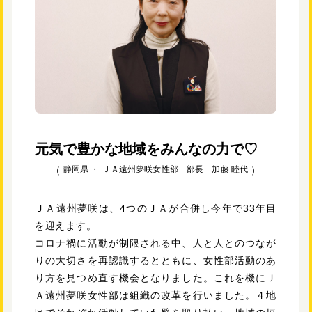
元気で豊かな地域をみんなの力で♡
静岡県 ・
ＪＡ遠州夢咲女性部 部長 加藤 睦代
ＪＡ遠州夢咲は、4つのＪＡが合併し今年で33年目
を迎えます。
コロナ禍に活動が制限される中、人と人とのつなが
りの大切さを再認識するとともに、女性部活動のあ
り方を見つめ直す機会となりました。これを機にＪ
Ａ遠州夢咲女性部は組織の改革を行いました。４地