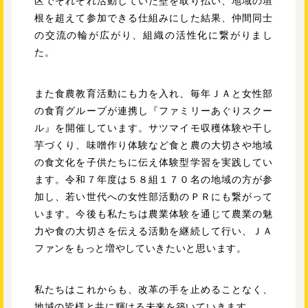
区でそれぞれ活動していた壁を取り払い、地域の垣
根を超えて参加できる仕組みにした結果、仲間同士
の交流の輪が広がり、組織の活性化に繋がりまし
た。
また食農教育活動にも力を入れ、毎年ＪＡと女性部
の食育グループが連携し『ファミリーあぐりスクー
ル』を開催しています。サツマイモ収穫体験や干し
芋づくり、味噌作り体験など食と農の大切さや地域
の食文化を子供たちに伝え体験型学習を実践してい
ます。令和７年度は５８組１７０名の地域の方が参
加し、若い世代への女性部活動のＰＲにも繋がって
います。今後も私たちは農業体験を通じて農業の魅
力や食の大切さを伝える活動を継続して行い、ＪＡ
ファンをもっと増やしていきたいと思います。
私たちはこれからも、改革の手を止めることなく、
地域の皆様と共に輝ける未来を築いていきます。