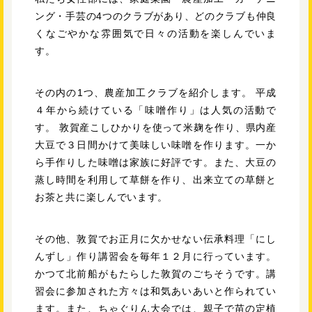
ング・手芸の4つのクラブがあり、どのクラブも仲良
くなごやかな雰囲気で日々の活動を楽しんでいま
す。
その内の1つ、農産加工クラブを紹介します。 平成
４年から続けている「味噌作り」は人気の活動で
す。 敦賀産こしひかりを使って米麹を作り、県内産
大豆で３日間かけて美味しい味噌を作ります。一か
ら手作りした味噌は家族に好評です。また、大豆の
蒸し時間を利用して草餅を作り、出来立ての草餅と
お茶と共に楽しんでいます。
その他、敦賀でお正月に欠かせない伝承料理「にし
んずし」作り講習会を毎年１２月に行っています。
かつて北前船がもたらした敦賀のごちそうです。講
習会に参加された方々は和気あいあいと作られてい
ます。また、ちゃぐりん大会では、親子で苗の定植