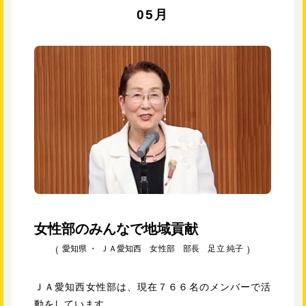
05月
女性部のみんなで地域貢献
愛知県 ・
ＪＡ愛知西 女性部 部長 足立 純子
ＪＡ愛知西女性部は、現在７６６名のメンバーで活
動をしています。