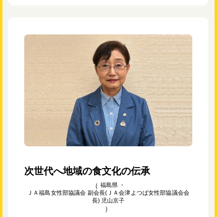
次世代へ地域の食文化の伝承
福島県 ・
ＪＡ福島女性部協議会 副会長(ＪＡ会津よつば女性部協議会会
長) 児山京子