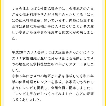
ＪＡ会津よつば女性部協議会では、会津地方のさま
ざまな伝承料理を学んだり教え合ったりする「ばぁ
ばの伝承料理教室」開いています。内陸に位置する
会津は新鮮な海産物が手に入りにくいことと冬の厳
しい寒さから保存食を活用する食文化が発展しまし
た。
平成28年のＪＡ会津よつばの誕生をきっかけに４つ
のＪＡ女性組織が互いに分かり合える活動として４
つの地区の伝承料理教室を29年からスタートさせま
した。
令和５年には４つの地区が３品を作成して令和６年
版の伝承料理カレンダーを作成、各家庭でも作れる
ようにレシピも掲載し、全組合員に配布しました。
「レシピを見ながらつくってみました」などの反響
も多くありました。