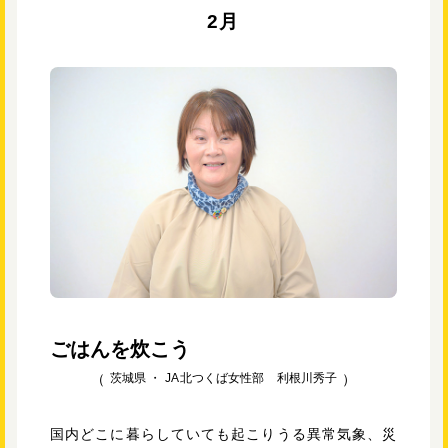
2月
ごはんを炊こう
茨城県 ・
JA北つくば女性部 利根川秀子
国内どこに暮らしていても起こりうる異常気象、災