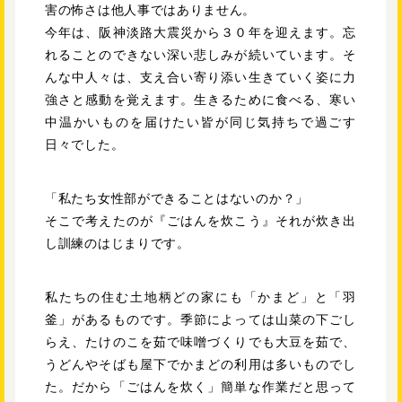
害の怖さは他人事ではありません。
今年は、阪神淡路大震災から３０年を迎えます。忘
れることのできない深い悲しみが続いています。そ
んな中人々は、支え合い寄り添い生きていく姿に力
強さと感動を覚えます。生きるために食べる、寒い
中温かいものを届けたい皆が同じ気持ちで過ごす
日々でした。
「私たち女性部ができることはないのか？」
そこで考えたのが『ごはんを炊こう』それが炊き出
し訓練のはじまりです。
私たちの住む土地柄どの家にも「かまど」と「羽
釜」があるものです。季節によっては山菜の下ごし
らえ、たけのこを茹で味噌づくりでも大豆を茹で、
うどんやそばも屋下でかまどの利用は多いものでし
た。だから「ごはんを炊く」簡単な作業だと思って