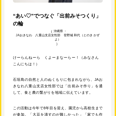
“あい♡”でつなぐ「出前みそつくり」
の輪
沖縄県 ・
JAおきなわ 八重山支店女性部 登野城 和代（とのき かず
よ）
けーらんねーら くよーまなーらー！（みなさん
こんにちは！）
石垣島の自然と人のぬくもりに包まれながら、JAお
きなわ八重山支店女性部では「出前みそ作り」を通
して、食と農の繋がりを地域に伝えています。
この活動は今年で8年目を迎え、園児から高校生まで
が参加。「大豆を潰すのが難しかった」「家でも作