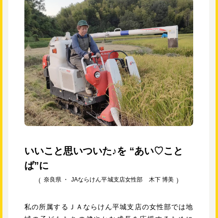
いいこと思いついた♪を “あい♡こと
ば”に
奈良県 ・
JAならけん平城支店女性部 木下 博美
私の所属するＪＡならけん平城支店の女性部では地