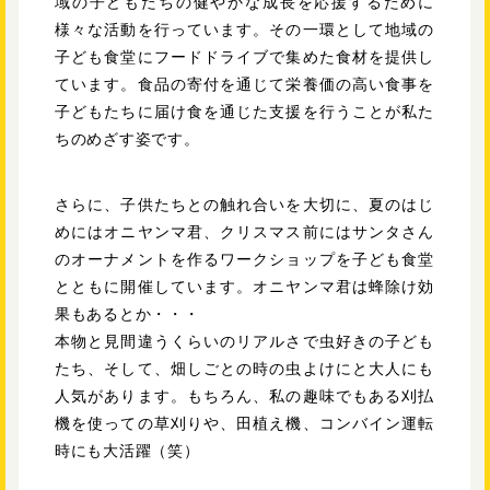
域の子どもたちの健やかな成長を応援するために
様々な活動を行っています。その一環として地域の
子ども食堂にフードドライブで集めた食材を提供し
ています。食品の寄付を通じて栄養価の高い食事を
子どもたちに届け食を通じた支援を行うことが私た
ちのめざす姿です。
さらに、子供たちとの触れ合いを大切に、夏のはじ
めにはオニヤンマ君、クリスマス前にはサンタさん
のオーナメントを作るワークショップを子ども食堂
とともに開催しています。オニヤンマ君は蜂除け効
果もあるとか・・・
本物と見間違うくらいのリアルさで虫好きの子ども
たち、そして、畑しごとの時の虫よけにと大人にも
人気があります。もちろん、私の趣味でもある刈払
機を使っての草刈りや、田植え機、コンバイン運転
時にも大活躍（笑）