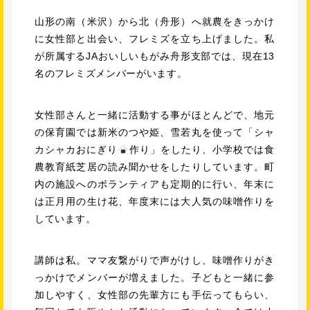
山形の南（米沢）から北（舟形）へ就農をきっかけ
に女性部と出会い、フレミズを立ち上げました。私
が所属するJAおいしいもがみ舟形支部では、現在13
名のフレミズメンバーがいます。
女性部さんと一緒に活動する事がほとんどで、地元
の保育園では新米のつや姫、雪若丸を使って「シャ
カシャカおにぎり
作り」をしたり、小学校では食
農教育紙芝居の読み聞かせをしたりしています。町
内の施設へのボランティアも定期的に行い、年末に
は正月用の生け花、年度末には大人気の味噌作りを
しています。
講師は私。ママ友繋がりで声がけし、味噌作りがき
っかけでメンバーが増えました。子どもと一緒に参
加しやすく、女性部の先輩方にも手伝ってもらい、