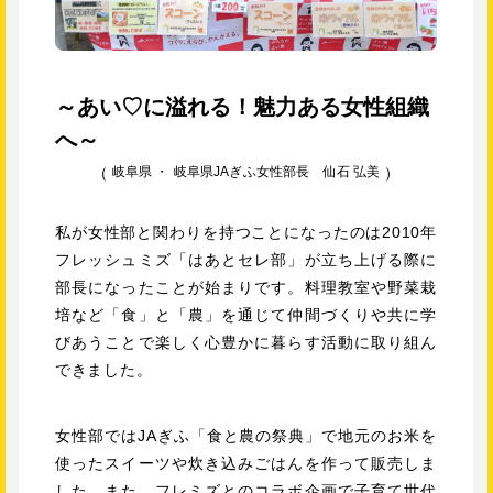
～あい♡に溢れる！魅力ある女性組織
へ～
岐阜県 ・
岐阜県JAぎふ女性部長 仙石 弘美
私が女性部と関わりを持つことになったのは2010年
フレッシュミズ「はあとセレ部」が立ち上げる際に
部長になったことが始まりです。料理教室や野菜栽
培など「食」と「農」を通じて仲間づくりや共に学
びあうことで楽しく心豊かに暮らす活動に取り組ん
できました。
女性部ではJAぎふ「食と農の祭典」で地元のお米を
使ったスイーツや炊き込みごはんを作って販売しま
した。また、フレミズとのコラボ企画で子育て世代