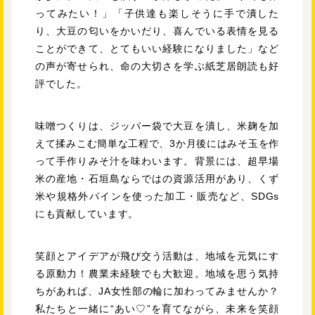
ってみたい！」「子供達も楽しそうに手で潰した
り、大豆の匂いをかいだり、喜んでいる表情を見る
ことができて、とてもいい経験になりました」など
の声が寄せられ、命の大切さを学ぶ紙芝居朗読も好
評でした。
味噌つくりは、ジッパー袋で大豆を潰し、米麹を加
えて揉みこむ簡単な工程で、3か月後にはみそ玉を作
って手作りみそ汁を味わいます。背景には、超早場
米の産地・石垣島ならではの資源活用があり、くず
米や規格外パインを使った加工・販売など、SDGs
にも貢献しています。
笑顔とアイデアが飛び交う活動は、地域を元気にす
る原動力！農業未経験でも大歓迎。地域を思う気持
ちがあれば、JA女性部の輪に加わってみませんか？
私たちと一緒に“あい♡”を育てながら、未来を笑顔