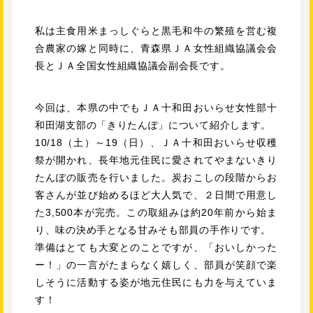
私は主食用米まっしぐらと黒毛和牛の繁殖を営む複
合農家の嫁と同時に、青森県ＪＡ女性組織協議会会
長とＪＡ全国女性組織協議会副会長です。
今回は、本県の中でもＪＡ十和田おいらせ女性部十
和田湖支部の「きりたんぽ」について紹介します。
10/18（土）～19（日）、ＪＡ十和田おいらせ収穫
祭が開かれ、長年地元住民に愛されてやまないきり
たんぽの販売を行いました。炭おこしの段階からお
客さんが並び始めるほど大人気で、２日間で用意し
た3,500本が完売。この取組みは約20年前から始ま
り、味の決め手となる甘みそも部員の手作りです。
準備はとても大変とのことですが、「おいしかった
ー！」の一言がたまらなく嬉しく、部員が笑顔で楽
しそうに活動する姿が地元住民にも力を与えていま
す！