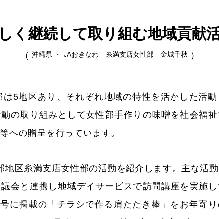
しく継続して取り組む地域貢献
沖縄県 ・
JAおきなわ 糸満支店女性部 金城千秋
部は5地区あり、それぞれ地域の特性を活かした活
活動の取り組みとして女性部手作りの味噌を社会福祉
堂等への贈呈を行っています。
部地区糸満支店女性部の活動を紹介します。主な活
協議会と連携し地域デイサービスで訪問講座を実施し
4月号に掲載の「チラシで作る肩たたき棒」をお年寄