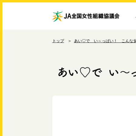
トップ
あい♡で い～っぱい！ こんな